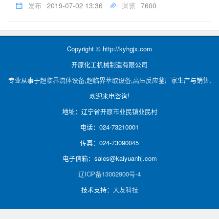
且超临界流体干燥过程的许多工艺条件对最终气凝胶的结构和
发布
2019-07-02 13:36
浏览
7600
性能会产生较大的影响。因此,正确选择这些工艺条件对制备高
性能的气凝胶至关...
Copyright © http://kyhgjx.com
开原化工机械制造有限公司
专业从事于
超临界流体设备
,
超临界萃取设备
,
高压反应釜厂家
生产与销售,
欢迎来电咨询!
地址：辽宁省开原市业民镇业民村
电话：024-73210001
传真：024-73090045
电子信箱：sales@kaiyuanhj.com
辽ICP备13002900号-4
技术支持：
大友科技