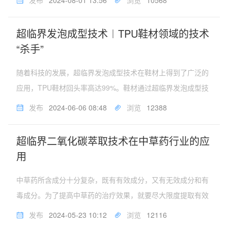
发布
2024-08-01 13:56
浏览
10568
化碳萃取方法提取皂苷物质，可以在较低的温度下，提取高浓
度的产品，与常规方法提取...
超临界发泡成型技术︱TPU鞋材领域的技术
“杀手”
随着科技的发展，超临界发泡成型技术在鞋材上得到了广泛的
应用，TPU鞋材回头率高达99%。鞋材通过超临界发泡成型技
术，在注塑、挤出以及吹塑成型工艺中，先将超临界状态的二
发布
2024-06-06 08:48
浏览
12388
氧化碳气体注入到特殊的塑化装置中，使气体与熔融原料充分
均匀混合/扩散后，形...
超临界二氧化碳萃取技术在中草药行业的应
用
中草药所含成分十分复杂，既有有效成分，又有无效成分和有
毒成分。为了提高中草药的治疗效果，就要尽大限度提取有效
成分，去除无效成分及有毒成分。因此，中草药提取对于提高
发布
2024-05-23 10:12
浏览
12116
中药制剂的内在质量和临床疗效尤为重要。超临界二氧化碳萃