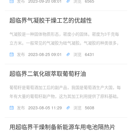
发布
2023-09-20 08:01
浏览
6565
人们对超临界流体的研究不断深入，应用领域不断拓宽。目前
超临界流体的应用已不仅在...
超临界气凝胶干燥工艺的优越性
气凝胶是一种固体物质形态，密度小的固体。密度为3千克每
立方米。一般常见的气凝胶为硅气凝胶。气凝胶的种类很多，
有硅系，碳系，硫系，金属氧化物系，金属系等等。气凝胶的
发布
2023-08-25 09:01
浏览
6431
制备通常由溶胶凝胶过程和超临界干燥处理构成。在溶胶凝胶
过程中，通过控制溶液的水...
超临界二氧化碳萃取葡萄籽油
葡萄籽是葡萄酒加工后的副产品，我国是葡萄酒生产大国，每
年有大量的葡萄籽副产物，这为其加工利用提供了原料基础。
葡萄籽中含有质量分数9%~15%的葡萄籽油，其中亚油酸质量
发布
2023-08-05 11:29
浏览
5608
分数高达80%。亚油酸具有防治高血压、动脉硬化、心脏病的
功能；对降低人体血...
用超临界干燥制备新能源车用电池隔热片