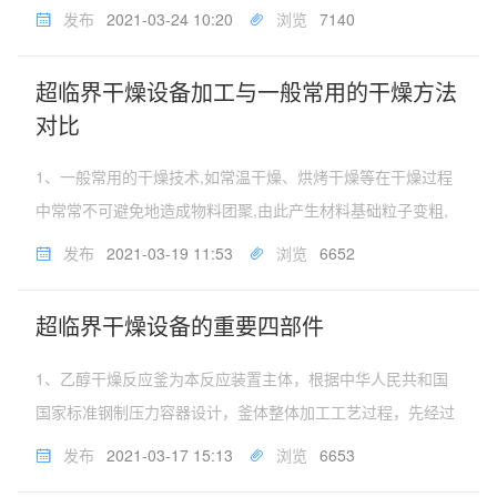
的超临界流体干燥技术则不会产生这一类的不利影响。气凝胶
发布
2021-03-24 10:20
浏览
7140
是一种具有高比表面积、低堆积密度的多孔纳米材料，由于气
凝胶具有独特的纳米结...
超临界干燥设备加工与一般常用的干燥方法
对比
1、一般常用的干燥技术,如常温干燥、烘烤干燥等在干燥过程
中常常不可避免地造成物料团聚,由此产生材料基础粒子变粗,
比表面急剧下降以及孔隙大量减少等结果,这对于纳米材料的获
发布
2021-03-19 11:53
浏览
6652
得以及高比表面材料的制备极其不利。2、超临界干燥技术是
近年来发展起来的化...
超临界干燥设备的重要四部件
1、乙醇干燥反应釜为本反应装置主体，根据中华人民共和国
国家标准钢制压力容器设计，釜体整体加工工艺过程，先经过
整体锻压工艺形成毛坯，然后热处理保证反应釜的耐压耐温、
发布
2021-03-17 15:13
浏览
6653
强度，再经过车、钻等等加工而成。为保证釜体在高温高压下