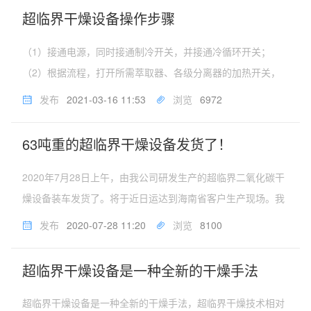
的强度和耐腐蚀性，釜体整...
超临界干燥设备操作步骤
（1）接通电源，同时接通制冷开关，并接通冷循环开关；
（2）根据流程，打开所需萃取器、各级分离器的加热开关，
将各自控温仪调节到各自所需的设定温度；（3）称取一定量
发布
2021-03-16 11:53
浏览
6972
的物料装入到设备的萃取器中；（4）在冷冻机温度降到0℃左
右，且萃取器、各级分离器...
63吨重的超临界干燥设备发货了！
2020年7月28日上午，由我公司研发生产的超临界二氧化碳干
燥设备装车发货了。将于近日运达到海南省客户生产现场。我
公司现场安装人员，也将启程到达海南省安装现场，对此大型
发布
2020-07-28 11:20
浏览
8100
超临界二氧化碳干燥设备进行安装与调试，将按合同规定时间
内启车运行生产。...
超临界干燥设备是一种全新的干燥手法
超临界干燥设备是一种全新的干燥手法，超临界干燥技术相对