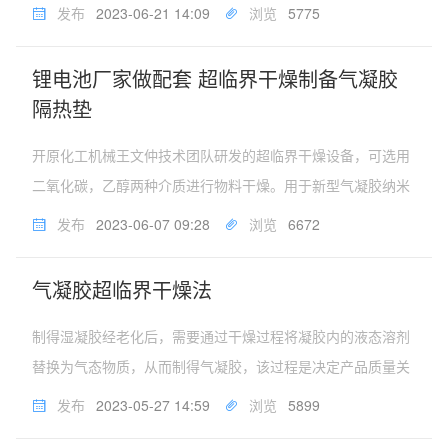
后利用超临界干燥设备将凝胶内的液态物质替换为气态，从而
发布
2023-06-21 14:09
浏览
5775
制得气凝胶。在溶胶凝胶过程中引入纤维强化等改性方法，改
进气凝胶的力学性能。开...
锂电池厂家做配套 超临界干燥制备气凝胶
隔热垫
开原化工机械王文仲技术团队研发的超临界干燥设备，可选用
二氧化碳，乙醇两种介质进行物料干燥。用于新型气凝胶纳米
保温材料的制备。气凝胶隔热垫是由超薄气凝胶毡与PET/PI膜
发布
2023-06-07 09:28
浏览
6672
等复合的产品，具有阻燃、不掉粉的特点，应用于新能源电池
包电芯间的隔热缓冲...
气凝胶超临界干燥法
制得湿凝胶经老化后，需要通过干燥过程将凝胶内的液态溶剂
替换为气态物质，从而制得气凝胶，该过程是决定产品质量关
键的一步。气凝胶超临界干燥，是气凝胶发明之初至今的较主
发布
2023-05-27 14:59
浏览
5899
流干燥手段，条件苛刻，设备要求高；能够获得完整结构的气