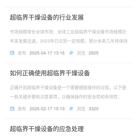
并动态调整干燥过程中的温度、压力、流量等参数，实现干燥
过程的精准控制。同时，...
超临界干燥设备的行业发展
市场规模增长全球市场：全球工业超临界干燥设备市场规模近
年来发展迅速，2023年已达到一定规模，预计未来几年将保持
较高的年复合增长率。特别是在食品、医药和化工等行业，超
发布
2025-04-17 13:16
浏览
2925
临界干燥技术因其高效、环保、节能的特点，成为主流干燥方
式，推动了市场规模的...
如何正确使用超临界干燥设备
正确开启超临界干燥设备是一个需要细致操作的过程，以下是
一些关键步骤和注意事项，以确保操作的安全性和有效性：
一、准备工作检查设备状态：确保超临界干燥设备的电源、气
发布
2025-02-17 15:13
浏览
3320
源和水源均处于正常状态。检查设备的各部件是否完好，无损
坏或泄漏现象。阅读操作手册...
超临界干燥设备的应急处理