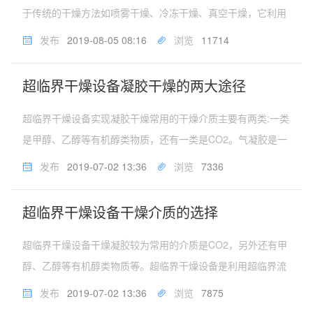
于传统的干燥方法如喷雾干燥、冷冻干燥、真空干燥，它利用
超临界流体所具有的超强溶解能力，把待干燥物料中的溶剂溶
发布
2019-08-05 08:16
浏览
11714
解并予以置换，即通过压力和温度的控制，使溶剂在干燥过程
中达到其本身的临界点，完...
超临界干燥设备凝胶干燥的两大途径
超临界干燥设备实现凝胶干燥常用的干燥介质主要有两类:一类
是甲醇、乙醇等有机醇类物质，还有一类是CO2。气凝胶是一
种具有高比表面积、低堆积密度的多孔纳米材料，由于气凝胶
发布
2019-07-02 13:36
浏览
7336
具有独特的纳米结构,因此在航天、催化、环境保护等领域有着
广阔的应用前景,其...
超临界干燥设备干燥介质的选择
超临界干燥设备干燥凝胶较为常用的介质是CO2，另外还有甲
醇、乙醇等有机醇类物质等。超临界干燥设备是利用超临界流
体的特殊性质而开发的一种新型的干燥方法，是近年来发展起
发布
2019-07-02 13:36
浏览
7875
来的化工新技术。随着超临界干燥工艺的发展，超临界干燥设