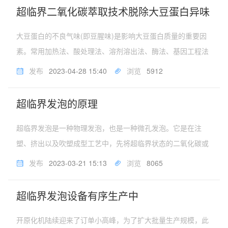
凝胶，产品质量好，孔隙率...
超临界二氧化碳萃取技术脱除大豆蛋白异味
大豆蛋白的不良气味(即豆腥味)是影响大豆蛋白质量的重要因
素。常用加热法、酸处理法、溶剂溶出法、酶法、基因工程法
等方法脱除其异味，但都有弊端而不能保证蛋白的高质量。开
发布
2023-04-28 15:40
浏览
5912
原化机采用超临界二氧化碳萃取技术脱除大豆蛋白异味，研究
结果表明，超临界二氧化...
超临界发泡的原理
超临界发泡是一种物理发泡，也是一种微孔发泡。它是在注
塑、挤出以及吹塑成型工艺中，先将超临界状态的二氧化碳或
氮气等其他气体注入到特殊的塑化装置中，使气体与熔融原料
发布
2023-03-21 15:13
浏览
8065
充分均匀混合/扩散后，形成单相混合溶胶，使溶胶产生大的压
力降，从而使气体析出形成...
超临界发泡设备有序生产中
开原化机陆续迎来了订单小高峰，为了扩大批量生产规模，此