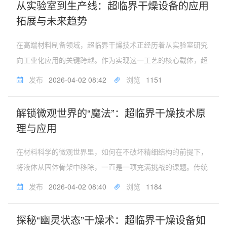
从实验室到生产线：超临界干燥设备的应用
拓展与未来趋势
在高端材料制备领域，超临界干燥技术正经历着从实验室研究
向工业化应用的关键跨越。作为实现这一工艺的核心载体，超
临界干燥设备也在不断迭代升级，其应用边界从最初的气凝胶
发布
2026-04-02 08:42
浏览
1151
生产，逐步拓展至新能源、生物医药、环保催化等多个战略性
新兴产业。新能源领域：安...
解锁微观世界的“魔法”：超临界干燥技术原
理与应用
在材料科学的微观世界里，如何在不破坏精细结构的前提下，
将液体从固体骨架中移除，一直是一项充满挑战的课题。传统
的自然蒸发或加热干燥方法，往往因液体表面张力的存在，导
发布
2026-04-02 08:40
浏览
1184
致微孔结构坍塌、颗粒团聚，从而破坏材料的原有性能。而超
临界干燥技术的出现，如同...
探秘“幽灵状态”干燥术：超临界干燥设备如