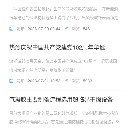
一种由玻纤表面毡基材，生产的气凝胶电芯隔热片，在新能源
汽车电池的保温材料选择上得到了应用。气凝胶玻纤表面毡是
一种富含大量二氧化硅气凝胶材料，表面玻璃纤维为加强结构
发布
2023-07-20 09:44
浏览
5481
的一种复合片材料。在生产过程中，利用超临界干燥技术去除
掉水份，这道工序节能、环...
热烈庆祝中国共产党建党102周年华诞
流光溢彩七月天空，值此中国共产党成立102周年，祝愿祖国
山河无恙，烟火寻常，永远繁荣昌盛！...
发布
2023-07-01 10:53
浏览
5933
气凝胶主要制备流程选用超临界干燥设备
目前大规模产业化的是二氧化硅气凝胶，它的制备通常包括溶
胶-凝胶和干燥等过程。首先通过溶胶凝胶过程制备湿凝胶，然