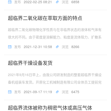
发布
2022-02-25 08:21
浏览
6858
将目标成分与杂质进行初步分离，从而富集目标成分。集提取
分离浓缩为一体，在萃取的...
超临界二氧化碳在萃取方面的特点
超临界二氧化碳物理化学性质与在非临界状态的液体和气体有
很大的不同。由于密度是溶解能力、粘度是流体阻力、扩散系
数是传质速率高低的主要参数，因此超临界二氧化碳的特殊性
发布
2021-12-31 10:58
浏览
8266
质决定了超临界二氧化碳萃取技术具有一系列的重要特点。超
临界二氧化碳的粘度是液体...
超临界干燥设备发货
2021年9月16日早上，由我公司研发制造的整套超临界干燥设
备机组装车发货。开原化工机械制造有限公司全体员工提前完
成三季度生产任务，共同迎接四季度生产任务。...
发布
2021-09-17 11:19
浏览
6475
超临界流体被称为稠密气体或高压气体