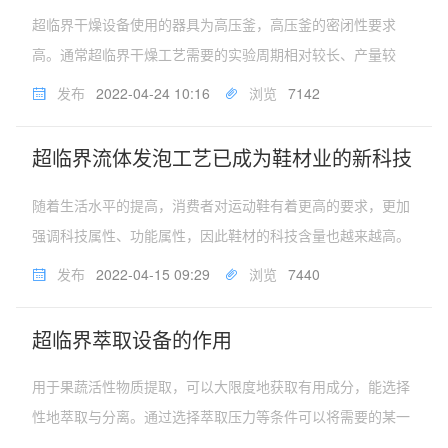
超临界干燥设备使用的器具为高压釜，高压釜的密闭性要求
高。通常超临界干燥工艺需要的实验周期相对较长、产量较
低、成本较高，用来制备要求较严格的产品。其基本原理是：
发布
2022-04-24 10:16
浏览
7142
在超临界状态下，气体和液体之间不再有界面存在，而是成为
介于气体和液体之间的一种均匀...
超临界流体发泡工艺已成为鞋材业的新科技
随着生活水平的提高，消费者对运动鞋有着更高的要求，更加
强调科技属性、功能属性，因此鞋材的科技含量也越来越高。
超临界技术在高端鞋材领域得到越来越多的国内外运动品牌关
发布
2022-04-15 09:29
浏览
7440
注并应用。超临界流体发泡工艺，属于微孔发泡技术的一种，
打破了传统的化学发泡方式...
超临界萃取设备的作用
用于果蔬活性物质提取，可以大限度地获取有用成分，能选择
性地萃取与分离。通过选择萃取压力等条件可以将需要的某一
类成分选择性地萃取出来，也可以通过优化分离条件选择性地