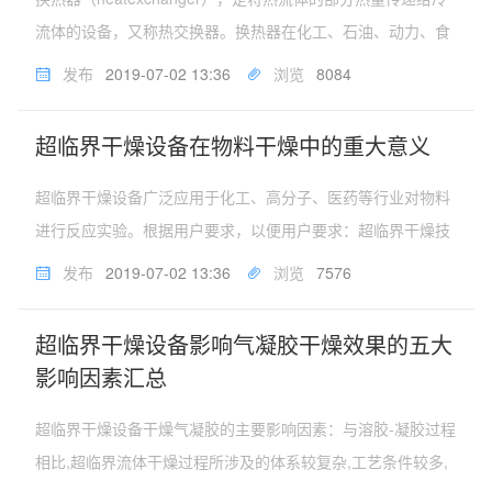
流体的设备，又称热交换器。换热器在化工、石油、动力、食
品及其它许多工业生产中占有重要地位，其在化工生产中换热
发布
2019-07-02 13:36
浏览
8084
器可作为加热器、冷却器、冷凝器、蒸发器和再沸器等，应用
广泛。性能特...
超临界干燥设备在物料干燥中的重大意义
超临界干燥设备广泛应用于化工、高分子、医药等行业对物料
进行反应实验。根据用户要求，以便用户要求：超临界干燥技
术是近年来发展起来的化工新技术。一般常用的干燥技术,如常
发布
2019-07-02 13:36
浏览
7576
温干燥、烘烤干燥等在干燥过程中常常不可避免地造成物料团
聚,由此产生材料基础粒...
超临界干燥设备影响气凝胶干燥效果的五大
影响因素汇总
超临界干燥设备干燥气凝胶的主要影响因素：与溶胶-凝胶过程
相比,超临界流体干燥过程所涉及的体系较复杂,工艺条件较多,