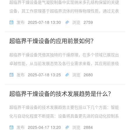
超临界干燥设备是气凝胶制备中实现纳米多孔结构保留的关键
设备，其工作原理基于超临界流体的特殊物理性质，通过无表
面张力的方式去除凝胶中的溶剂，核心过程可简单概括为以下
发布
2025-07-18 13:30
浏览
2759
几个方面：一、核心原理：超临界流体的零表面张力特性物质
在温度和压力超过临界值时...
超临界干燥设备的应用前景如何？
超临界干燥设备凭借其独特的干燥原理，在多个领域已展现出
卓越性能，从当前发展态势及各行业需求来看，其应用前景极
为广阔。在新兴材料研发制造方面，超临界干燥设备将持续发
发布
2025-07-18 13:25
浏览
2680
挥关键作用。以气凝胶为例，作为一种极具潜力的新型材料，
气凝胶在保温隔热、吸附催...
超临界干燥设备的技术发展趋势是什么？
超临界干燥设备的技术发展趋势主要包括以下几个方面：智能
化与自动化程度不断提高：设备将具备更先进的自动化控制系
统，如通过集成AI算法的工艺参数优化系统，可实时采集数据
发布
2025-04-17 13:20
浏览
2884