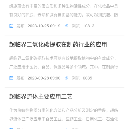
螺旋藻含有丰富的蛋白质和多种生物活性成分，在化妆品中具
有良好的护肤、去除和减弱自由基的能力，故可起到抗皱、防
晒、抗辐射、祛斑、抗衰老等作用。传统方法提取的螺旋藻鱼
发布
2023-10-25 09:19
浏览
10813
腥味较重，脱臭后有效成分减少，限制了其深加工的发展。超
临界CO2萃取技术可以在...
超临界二氧化碳提取在制药行业的应用
超临界二氧化碳提取技术可以有效地提取植物中的有效成分，
广泛应用于医药、食品、保健品等多个领域。其中，在制药行
业，超临界二氧化碳萃取的应用越来越受到关注。传统的天然
发布
2023-09-28 09:00
浏览
6635
药物提取方法需要使用大量的有机溶剂，而且耗费时间、成本
高，而且不够安全。超临界...
超临界流体主要应用工艺
作为热敏性物质分离纯化方法和产品分析及测定的手段，超临
界流体已广泛应用于食品工业、医药工业、日用化工、石油化
工、农药、林产工业、烟草工业、环境保护等方面。近年来，