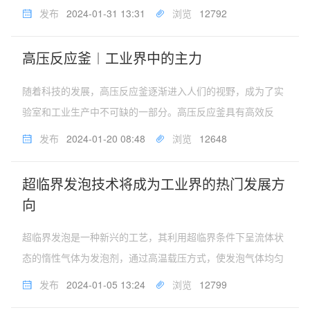
纤毡复合材料的出现，解决新能源车起火的痛点，其高温耐受
发布
2024-01-31 13:31
浏览
12792
能力高于800℃，能够抵御电池包短路造成的高温能量瞬间冲
击，有效防止锂离子动力...
高压反应釜︱工业界中的主力
随着科技的发展，高压反应釜逐渐进入人们的视野，成为了实
验室和工业生产中不可缺的一部分。高压反应釜具有高效反
应、安全可靠、操作简单、环保节能等特点，在化工行业、生
发布
2024-01-20 08:48
浏览
12648
物医药行业、食品工业和制备高性能材料等行业都有着广泛的
应用。作为高压容器的代表，...
超临界发泡技术将成为工业界的热门发展方
向
超临界发泡是一种新兴的工艺，其利用超临界条件下呈流体状
态的惰性气体为发泡剂，通过高温载压方式，使发泡气体均匀
地渗透到弹性塑胶颗粒的内部，从而使胶粒体积膨胀至原来的
发布
2024-01-05 13:24
浏览
12799
数倍。超临界物理发泡技术可以实现更多材料的轻质化和低密