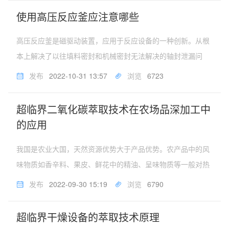
超临界流体发泡技术，不添...
使用高压反应釜应注意哪些
高压反应釜是磁驱动装置，应用于反应设备的一种创新。从根
本上解决了以往填料密封和机械密封无法解决的轴封泄漏问
题。本装置无任何泄漏和污染，是国内高温、高压化学反应特
发布
2022-10-31 13:57
浏览
6723
别理想的装置，尤其对于易燃、易爆、有毒介质的化学反应，
更显其优越性。同时，我们也...
超临界二氧化碳萃取技术在农场品深加工中
的应用
我国是农业大国，天然资源优势大于产品优势。农产品中的风
味物质如香辛料、果皮、鲜花中的精油、呈味物质等一般对热
较敏感，且极易挥发，因此在传统提取过程中香味成分损失较
发布
2022-09-30 15:19
浏览
6790
大，而超临界二氧化碳萃取是在一个封闭系统内进行的，有利
于呈香物质的回收。超临界...
超临界干燥设备的萃取技术原理