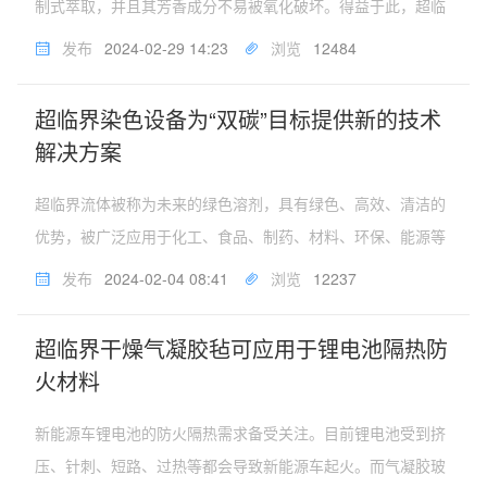
制式萃取，并且其芳香成分不易被氧化破坏。得益于此，超临
界流体技术在啤酒花有效成分萃取、从果蔬中提取天然香精、
发布
2024-02-29 14:23
浏览
12484
从动植物中提取动植物油脂、从茶叶中脱除咖啡因、从乳脂中
脱除胆固醇等方面的研究...
超临界染色设备为“双碳”目标提供新的技术
解决方案
超临界流体被称为未来的绿色溶剂，具有绿色、高效、清洁的
优势，被广泛应用于化工、食品、制药、材料、环保、能源等
领域。在医药、食品和纺织印染等产业中，超临界流体技术已
发布
2024-02-04 08:41
浏览
12237
实现工业化，取得了很好的经济效益和社会效益。为国家双碳
目标的实现不断提供新的技...
超临界干燥气凝胶毡可应用于锂电池隔热防
火材料
新能源车锂电池的防火隔热需求备受关注。目前锂电池受到挤
压、针刺、短路、过热等都会导致新能源车起火。而气凝胶玻