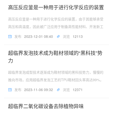
度化，相比传统化学发泡技...
高压反应釜是一种用于进行化学反应的装置
高压反应釜是一种用于进行化学反应的装置，由于其能够承受
高压和高温度，因此被广泛应用于制备高性能材料、开发新工
艺、石油化工、生物医药以及进行科学实验等领域。高压反应
发布
2023-12-01 08:40
浏览
12113
釜以其极限条件下的反应控制能力、安全性、多功能性以及提
高效率与节约资源的优点，...
超临界发泡技术成为鞋材领域的“黑科技”势
力
超临界发泡成型技术逐渐成为鞋材领域的黑科技势力，慢慢的
推向市场，应用超临界发泡工艺的TPU鞋材回头率高达99%，
经过加压加热预处理后，原来5毫米大小的颗粒可以像爆米花
发布
2023-11-06 09:32
浏览
12371
一样膨胀。在这个过程中，内含微型密闭气泡的椭圆形微球的
体积将增大10倍。这...
超临界二氧化碳设备去除植物异味