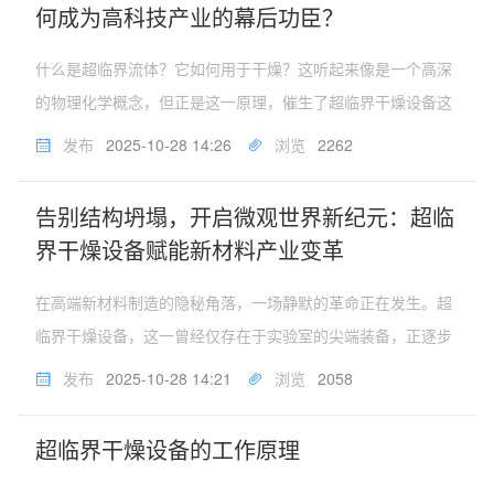
何成为高科技产业的幕后功臣？
什么是超临界流体？它如何用于干燥？这听起来像是一个高深
的物理化学概念，但正是这一原理，催生了超临界干燥设备这
一高端装备，并在众多高科技领域中扮演着不可或缺的幕后功
发布
2025-10-28 14:26
浏览
2262
臣角色。技术深解：三步走完的完美干燥之旅超临界干燥过程
可以精炼为三个核心步骤：...
告别结构坍塌，开启微观世界新纪元：超临
界干燥设备赋能新材料产业变革
在高端新材料制造的隐秘角落，一场静默的革命正在发生。超
临界干燥设备，这一曾经仅存在于实验室的尖端装备，正逐步
走向产业化前沿，成为解锁下一代高性能材料特别是气凝胶、
发布
2025-10-28 14:21
浏览
2058
生物支架等规模化生产的关键钥匙。它所解决的，是一个困扰
科学家与工程师数十年的难...
超临界干燥设备的工作原理