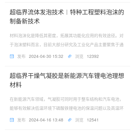
取技术的出现，使得中草药...
超临界流体发泡技术︱特种工程塑料泡沫的
制备新技术
材料泡沫化是降低其密度，拓展其功能化应用的有效途径。对
于泡沫塑料而言，目前大部分研究及工业化产品主要聚焦于通
用塑料，但在某些复杂环境或极端条件下，通用塑料的性能有
发布
2024-04-30 15:32
浏览
12392
限，需要高性能塑料来满足较高的使用需求。超临界流体发泡
技术是近20年快速发展起...
超临界干燥气凝胶是新能源汽车锂电池理想
材料
在新能源汽车领域，气凝胶可同时用于整车结构和汽车电池，
能够有效解决低温环境下磷酸铁锂电池的保温问题以及高温环
境下三元电池热失控扩散问题，是锂电隔热的理想材料。气凝
发布
2024-04-16 13:48
浏览
12541
胶是一种隔热性能优异的固体材料，具有高比表面积，纳米级
孔洞，低密度等特殊的微观...