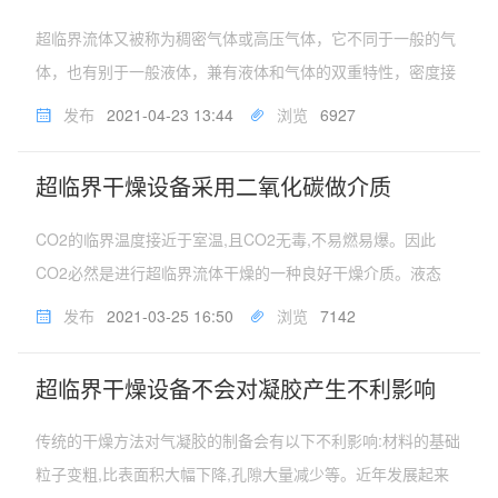
超临界流体又被称为稠密气体或高压气体，它不同于一般的气
体，也有别于一般液体，兼有液体和气体的双重特性，密度接
近于液体，粘度和扩散系数接近于气体，渗透性好，与液体溶
发布
2021-04-23 13:44
浏览
6927
剂萃取相比，可以更快地完成传导，达到平衡，促进高效分离
过程的实现。超临界流体设...
超临界干燥设备采用二氧化碳做介质
CO2的临界温度接近于室温,且CO2无毒,不易燃易爆。因此
CO2必然是进行超临界流体干燥的一种良好干燥介质。液态
CO2置换超临界干燥法是用CO2取代有机溶剂作为干燥介质进
发布
2021-03-25 16:50
浏览
7142
行超临界干燥。该方法首先将凝胶内的液体溶剂用液态CO2置
换,再升温增压...
超临界干燥设备不会对凝胶产生不利影响
传统的干燥方法对气凝胶的制备会有以下不利影响:材料的基础
粒子变粗,比表面积大幅下降,孔隙大量减少等。近年发展起来