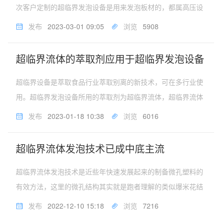
次客户定制的超临界发泡设备是用来发泡板材的，都属高压设
备。超临界发泡设备，改变了客户多年来的原料不好控制、原
发布
2023-03-01 09:05
浏览
5908
料损耗、人工管理成本高的问题。开原化工机械制造公司是国
内专业从事超临界发泡设备...
超临界流体的萃取剂应用于超临界发泡设备
超临界设备是萃取食品行业萃取别离的新技术，可在多行业使
用。超临界发泡设备所用的萃取剂为超临界流体，超临界流体
是介于气液之间的一种既非气态又非液态的物态，这种物质只
发布
2023-01-18 10:38
浏览
6016
能在其温度和压力超过临界点时才能存在。超临界流体的密度
较大，与液体相仿，而它的...
超临界流体发泡技术已成中底主流
超临界流体发泡技术是近些年快速发展起来的制备微孔塑料的
有效方法，这里的微孔结构其实就是跑者理解的类似爆米花结
构。而现在越来越多国际和国内品牌跑鞋都在用爆米花材质的
发布
2022-12-10 15:18
浏览
7216
中底，其背后是中底材料技术进步所带来的跑鞋性能的提升。