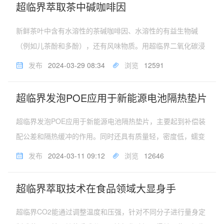
超临界萃取茶中碱咖啡因
新鲜茶叶中含有水溶性的茶碱咖啡因、水溶性的有益生物碱
（例如儿茶酚和多酚），还有风味物质。用超临界二氧化碳浸
泡新鲜茶叶，掌握好温度和压力，只让茶碱咖啡因溶解，再过
发布
2024-03-29 08:34
浏览
12591
滤出新鲜茶叶，茶叶仍然是绿色的，这是因为二氧化碳的临界
温度是31℃；再按照制茶方...
超临界发泡POE应用于新能源电池隔热垫片
超临界发泡POE应用于新能源电池隔热垫片，主要起到补偿装
配公差和隔热缓冲的作用。同时还具有质量轻，密度低，蠕变
性能好，耐化学腐蚀，耐电压击穿，热稳定性能好等优良性
发布
2024-03-11 09:12
浏览
12646
能。为新能源汽车乘员的安全性保驾护航。开原化工机械制造
公司是国内专业从事超临界...
超临界萃取技术在食品领域大显身手
超临界CO2能通过调整温度和压强，针对不同分子进行量身定