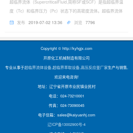
超临界流体（SupercriticalFluid,简称SF或SCF）是指超临界温
度（Tc）和临界压力（Pc）状态下的高密度流体。超临界流体
具有气体和液体的双重特性，其粘度与气体相似，但扩散系数
发布
2019-07-02 13:36
浏览
7796
比液体大得多，其密度和液体相近。超临界流体对物质...
Copyright © http://kyhgjx.com
开原化工机械制造有限公司
专业从事于
超临界流体设备
,
超临界萃取设备
,
高压反应釜厂家
生产与销售,
欢迎来电咨询!
地址：辽宁省开原市业民镇业民村
电话：024-73210001
传真：024-73090045
电子信箱：sales@kaiyuanhj.com
辽ICP备13002900号-4