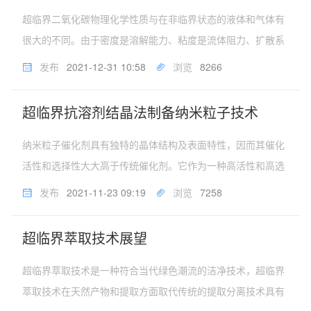
超临界二氧化碳物理化学性质与在非临界状态的液体和气体有
很大的不同。由于密度是溶解能力、粘度是流体阻力、扩散系
数是传质速率高低的主要参数，因此超临界二氧化碳的特殊性
发布
2021-12-31 10:58
浏览
8266
质决定了超临界二氧化碳萃取技术具有一系列的重要特点。超
临界二氧化碳的粘度是液体...
超临界抗溶剂结晶法制备纳米粒子技术
纳米粒子催化剂具有独特的晶体结构及表面特性，因而其催化
活性和选择性大大高于传统催化剂。它作为一种高活性和高选
择性的新型催化剂材料引起了催化工作者的关注。超临界流体
发布
2021-11-23 09:19
浏览
7258
抗溶剂技术是制备纳米粒子的新途径，已经成功地应用于催化
剂的制备。通过降压即能实...
超临界萃取技术展望
超临界萃取技术是一种符合当代绿色潮流的洁净技术，超临界
萃取技术在天然产物和提取方面取代传统的提取分离技术具有