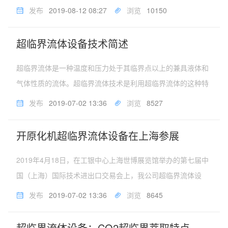
机污染物能以任何比例溶解在水中，并被空气或氧气氧化，使
发布
2019-08-12 08:27
浏览
10150
得这些污染物可在超临界水中均相氧化。有机污染物中的C和H
元素被氧化成CO2和H...
超临界流体设备技术简述
超临界流体是一种温度和压力处于其临界点以上的兼具液体和
气体性质的流体。超临界流体技术是利用超临界流体的这种特
性而发展起来的一门新兴技术。超临界流体温度、压力高于其
发布
2019-07-02 13:36
浏览
8527
临界状态的流体。通常把处于温度超过临界温度而不论其压力
和密度是否超过临界值状态...
开原化机超临界流体设备在上海参展
2019年4月18日，在工银中心上海世博展览馆举办的第七届中
国（上海）国际技术进出口交易会上，我公司超临界流体设
备，参加了展出。到会嘉宾对我公司设备情况比较关注。我公
发布
2019-07-02 13:36
浏览
8645
司技术经理对前来参观者，详细地介绍了我公司该产品目前的
客户应用情况。并对自...
超临界流体设备：CO​2超临界萃取特点