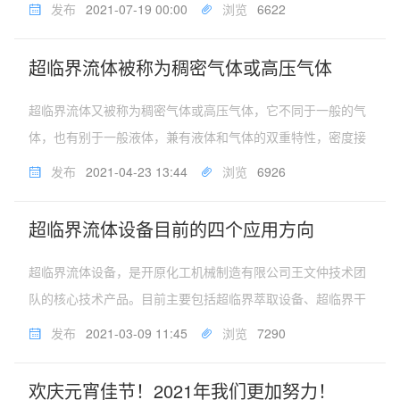
诱人的应用前景。面对迅速发展的超临界萃取技术和国人对超
发布
2021-07-19 00:00
浏览
6622
临界技术用于天然产物和现代中药提取工艺的日益高涨的兴
趣，尤其是超临界萃取二氧化...
超临界流体被称为稠密气体或高压气体
超临界流体又被称为稠密气体或高压气体，它不同于一般的气
体，也有别于一般液体，兼有液体和气体的双重特性，密度接
近于液体，粘度和扩散系数接近于气体，渗透性好，与液体溶
发布
2021-04-23 13:44
浏览
6926
剂萃取相比，可以更快地完成传导，达到平衡，促进高效分离
过程的实现。超临界流体设...
超临界流体设备目前的四个应用方向
超临界流体设备，是开原化工机械制造有限公司王文仲技术团
队的核心技术产品。目前主要包括超临界萃取设备、超临界干
燥设备、超临界染色设备、超临界发泡设备等四个应用方向。
发布
2021-03-09 11:45
浏览
7290
超临界萃取设备主要用于天然绿色提取，萃取产品纯度高，无
溶剂残留；超临界干燥设备...
欢庆元宵佳节！2021年我们更加努力！