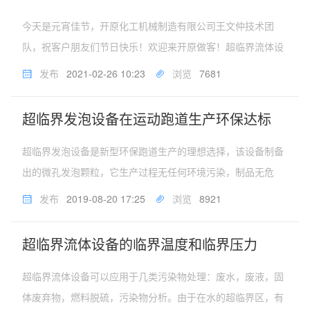
今天是元宵佳节，开原化工机械制造有限公司王文仲技术团
队，祝客户朋友们节日快乐！欢迎来开原做客！超临界流体设
备是我公司的主导产品。其中包括超临界萃取设备、超临界干
发布
2021-02-26 10:23
浏览
7681
燥设备、超临界染色设备、超临界发泡设备等。超临界萃取设
备主要用于天然绿色提取，萃...
超临界发泡设备在运动跑道生产环保达标
超临界发泡设备是新型环保跑道生产的理想选择，该设备制备
出的微孔发泡颗粒，它生产过程无任何环境污染，制品无危
害，无论是环保安全使用，还是防滑、耐磨、缓冲、耐候性
发布
2019-08-20 17:25
浏览
8921
能，或者色彩等方面，ETPU儿童防护专用跑道都能做到。
ETPU环保跑道的优点是回弹...
超临界流体设备的临界温度和临界压力
超临界流体设备可以应用于几类污染物处理：废水，废液，固
体废弃物，燃料脱硫，污染物分析。由于在水的超临界区，有