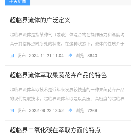
相关新闻
超临界流体的广泛定义
超临界流体是指某种气（或液）体混合物在操作压力和温度均
高于其临界点时所处的状态。在这种状态下，流体的性质介于
气体和液体之间，兼具两者的某些特性。具体来说，超临界流
发布
2024-11-21 11:04
浏览
3840
体的密度接近液体，远大于一般的气体，这使得它具有较大的
溶解能力；而其扩散系数和...
超临界流体萃取果蔬花卉产品的特色
超临界流体萃取技术是近年来发展较快速的一种果蔬花卉产品
的现代提取技术。超临界流体萃取是以高压、高密度的超临界
流体为溶剂，从液体或固体中溶解所需的组分，然后采用升
发布
2022-09-23 13:52
浏览
7269
温、降压、吸收(吸附)等手段将溶剂与所萃取的组分分离，得
到所需纯组分的操作。超临...
超临界二氧化碳在萃取方面的特点