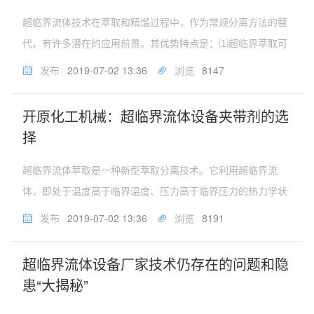
超临界流体技术在萃取和精馏过程中，作为常规分离方法的替
代，有许多潜在的应用前景。其优势特点是：⑴超临界萃取可
以在接近室温（35～40℃）及CO2气体笼罩下进行提取，有
发布
2019-07-02 13:36
浏览
8147
效地防止了热敏性物质的氧化和逸散。因此，在萃取物中保持
着药用植物的有效成分...
开原化工机械：超临界流体设备夹带剂的选
择
超临界流体萃取是一种新型萃取分离技术。它利用超临界流
体，即处于温度高于临界温度、压力高于临界压力的热力学状
态的流体作为萃取剂。从液体或固体中萃取出特定成分，以达
发布
2019-07-02 13:36
浏览
8191
到分离目的。夹带剂的选择是一个比较复杂的过程，归纳起来
可概括为以下几个方而：⑴充...
超临界流体设备厂家技术仍存在的问题和隐
患“大揭秘​”