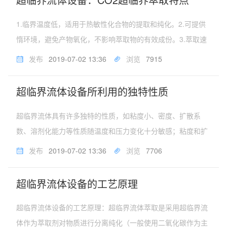
1.临界温度低，适用于热敏性化合物的提取和纯化。2.可提供
惰环境，避免产物氧化，不影响萃取物的有效成份。3.萃取速
度快，无毒、不易燃，使用安全，不污染环境。4.无溶剂残
发布
2019-07-02 13:36
浏览
7915
留，无硝酸盐和重金属离子。开原化工机械制造有限公司成立
于2004年，注册...
超临界流体设备所利用的独特性质
超临界流体具有许多独特的性质，如粘度小、密度、扩散系
数、溶剂化能力等性质随温度和压力变化十分敏感；粘度和扩
散系数接近气体，而密度和溶剂化能力接近液体。超临界流体
发布
2019-07-02 13:36
浏览
7706
具有特殊的性能，最常见的是超临界是二氧化碳，其临界温度
为31.06℃，临界压力为...
超临界流体设备的工艺原理
超临界流体设备的工艺原理：超临界流体萃取是采用超临界流
体作为萃取剂对物质进行分离纯化（一般使用二氧化碳作为主