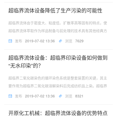
程中为染色系统补充能损。...
超临界流体设备降低了生产污染的可能性
超临界流体由于密度大、粘度低、扩散率高等固有的特点，使
超临界流体萃取作为样品制备与前处理的技术具有其他经典方
法无法比拟的优点，它可以缩短处理时间1－2个数量级，避免
发布
2019-07-02 13:36
浏览
7629
使用大量有毒溶剂，降低了产生污染的可能性。超临界萃取与
其他方法联用，避免了样...
超临界流体设备：超临界印染设备如何做到
“无水印染”的？
超临界二氧化碳染色的循环染色系统是整套装置的关键，其主
要作用为超临界二氧化碳溶解染料后完成纺织品上染。超临界
流体循环染色系统工作原理为：染色过程中，经高压泵加压，
发布
2019-07-02 13:36
浏览
8321
换热器加热后形成超临界二氧化碳流体在染料釜中溶解染料，
随后流入染色釜内进行织物...
开原化工机械：超临界流体设备的优势特点