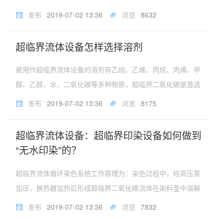
体）的一种工艺。由于具有传质速度快，较少使用有机溶剂
发布
2019-07-02 13:36
浏览
8632
（尤其是难以除去的水），产品后处理容易以及绿色安全等优
点，超临界流体萃取目前已经...
超临界流体设备怎样选择溶剂
被用作超临界流体设备的溶剂有乙烷、乙烯、丙烷、丙烯、甲
醇、乙醇、水、二氧化碳等多种物质，超临界二氧化碳是首选
的萃取剂。超临界二氧化碳作超临界流体的优势特点是：1、
发布
2019-07-02 13:36
浏览
8175
容易达到超临界条件，CO2临界温度为Tc=31.1℃，临界压力
为Pc=7.3M...
超临界流体设备：超临界印染设备如何做到
“无水印染”的？
超临界流体循环染色系统工作原理为：染色过程中，经高压泵
加压，换热器加热后形成超临界二氧化碳流体在染料釜中溶解
染料，随后流入染色釜内进行织物染色。染色过程中关闭高压
发布
2019-07-02 13:36
浏览
7832
泵，开启循环泵完成循环染色过程。系统中的换热器在染色过