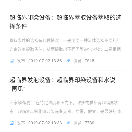
换热器加热后形成超临界二氧化碳流体在染料釜中溶解染料，
随后流入染色釜内进行织物...
超临界印染设备：超临界萃取设备萃取的选
择条件
萃取条件的选择有几种情况：一是用同一种流体选择不同的压
力来改变提取条件，从而提取出不同类型的化合物；二是根据
提取物在不同条件下，在超临界流体中的溶解性来选择合适的
发布
2019-07-02 13:36
浏览
7518
提取条件；三是将分析物沉积在吸附剂上，用超临界流体洗
脱，以达到分类选择提取的目...
超临界发泡设备：超临界印染设备和水说
“再见”
专家解释说：“在特定温度和压力下，许多物质都有超临界状
态。超临界二氧化碳印染设备无毒、易得、便宜，是最好的‘水
替身’。”我国是印染大国，而高耗水、高污染却是“印染之痛”。
发布
2019-07-02 13:36
浏览
7739
印染污染是世界难题，按照传统工艺，100米布染色要用3吨至