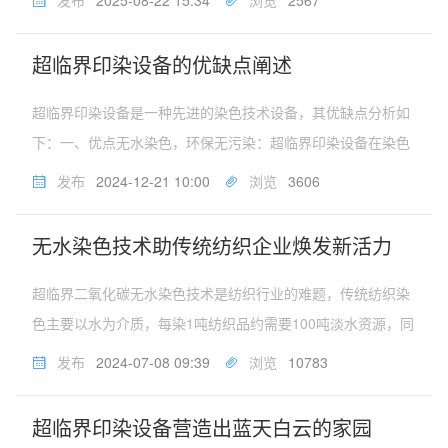
色、高效、可持续方向转型。其核心应用领域及优势如下：
一、核心应用领域聚酯纤...
超临界印染设备的优缺点阐述
超临界印染设备是一种先进的染色技术设备，其优缺点分析如
下：一、优点无水染色，环保无污染：超临界印染设备在染色
过程中无需使用水，从根本上消除了印染废水处理的难题，实
发布
2024-12-21 10:00
浏览
3606
现了真正的无水染色。染色过程中无有害物质排出，有效地保
护了水资源，减轻了企业经...
无水染色技术助传统纺织企业焕发新活力
超临界二氧化碳无水染色技术是纺织行业的难题，传统纺织染
色主要以水为介质，每染1吨纺织品约需要100吨淡水资源，同
时产生大量污水，严重制约着我国纺织业的可持续发展。超临
发布
2024-07-08 09:39
浏览
10783
界二氧化碳无水染色技术的出现，解决了纺织行业的难题。超
临界二氧化碳无水染色...
超临界印染设备营造出蓝天白云的家园