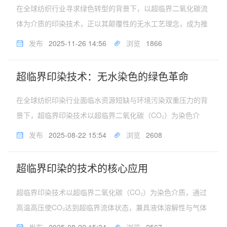
在全球纺织行业寻求绿色转型的背景下，以超临界二氧化碳流
体为介质的印染技术，正以其颠覆性的无水工艺理念，成为推
动产业升级的关键力量。这项技术摒弃了传统水浴染色对水资
发布
2025-11-26 14:56
浏览
1866
源的依赖和后续废水处理的难题，为行业可持续发展提供了全
新的解决方案。该技术的核...
超临界印染技术：无水染色的绿色革命
在全球纺织印染行业面临水资源短缺与环境污染双重压力的背
景下，超临界印染技术以超临界二氧化碳（CO₂）为染色介
质，通过高温高压实现染料溶解与纤维渗透，彻底颠覆了传统
发布
2025-08-22 15:54
浏览
2608
水染工艺。这项技术不仅解决了印染行业高耗水、高污染的痛
点，更以零废水排放、零化...
超临界印染的技术的核心应用
超临界印染技术以超临界二氧化碳（CO₂）为染色介质，通过
高温高压使CO₂达到超临界流体状态，兼具液体溶解性与气体
渗透性，实现无水、无化学助剂染色，推动纺织印染行业向绿
发布
2025-08-22 15:34
浏览
2567