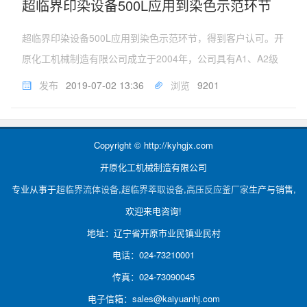
超临界印染设备500L应用到染色示范环节
超临界印染设备500L应用到染色示范环节，得到客户认可。开
原化工机械制造有限公司成立于2004年，公司具有A1、A2级
压力容器设计许可证和制造许可证及ISO9001质量体系认证证
发布
2019-07-02 13:36
浏览
9201
书，是生产非标压力容器的专业厂家。公司的主要产品是超临
界流体设...
Copyright © http://kyhgjx.com
开原化工机械制造有限公司
专业从事于
超临界流体设备
,
超临界萃取设备
,
高压反应釜厂家
生产与销售,
欢迎来电咨询!
地址：辽宁省开原市业民镇业民村
电话：024-73210001
传真：024-73090045
电子信箱：sales@kaiyuanhj.com