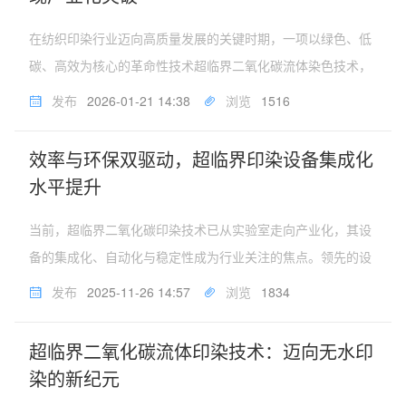
在纺织印染行业迈向高质量发展的关键时期，一项以绿色、低
碳、高效为核心的革命性技术超临界二氧化碳流体染色技术，
正从实验室走向规模化生产，为传统印染行业的高质量转型提
发布
2026-01-21 14:38
浏览
1516
供了全新的解决方案。这一技术的产业化应用，标志着我国在
纺织绿色制造领域取得了重...
效率与环保双驱动，超临界印染设备集成化
水平提升
当前，超临界二氧化碳印染技术已从实验室走向产业化，其设
备的集成化、自动化与稳定性成为行业关注的焦点。领先的设
备制造方正致力于通过优化系统设计，将技术的先进性转化为
发布
2025-11-26 14:57
浏览
1834
生产线上稳定、高效的生产力。新一代的超临界印染设备，在
系统集成方面取得了显著进...
超临界二氧化碳流体印染技术：迈向无水印
染的新纪元