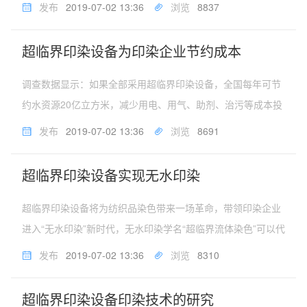
缩泵将二氧化碳加入系统中，加热。待达到相应的温度和压力
发布
2019-07-02 13:36
浏览
8837
后，关闭染料釜，打开循环泵及回收釜，开始前处理萃取。萃
取结束后，关闭压...
超临界印染设备为印染企业节约成本
调查数据显示：如果全部采用超临界印染设备，全国每年可节
约水资源20亿立方米，减少用电、用气、助剂、治污等成本投
入总计574亿元。使用超临界印染设备印染产品，整个染色过
发布
2019-07-02 13:36
浏览
8691
程无水、无助剂、无污染，既节能又高效，对涤纶纤维和某些
高性能特殊纤维的上色...
超临界印染设备实现无水印染
超临界印染设备将为纺织品染色带来一场革命，带领印染企业
进入“无水印染”新时代，无水印染学名“超临界流体染色”可以代
替水作为染色介质对织物染色，染色完成后剩余染料和二氧化
发布
2019-07-02 13:36
浏览
8310
碳均可回收并循环使用。印染污染是世界难题，按照传统工
艺，100米布染色要...
超临界印染设备印染技术的研究