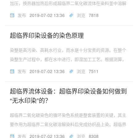
加压，换热器加热后形成超临界二氧化碳流体在染料釜中溶解
染料，随后流入染色釜内进行织物染色。染色过程中关闭高压
发布
2019-07-02 13:36
浏览
7818
泵，开启循环泵完成循环染色过程。系统中的换热器在染色过
程中为染色系统补充能损。...
超临界印染设备的染色原理
染整是高污染、高耗水行业，而水是十分宝贵的资源。在整个
染整生产过程中，都在水中进行，即湿加工工艺。根据测算，
印染加工的织物与排放的废水重量高达全国印染废水排放量为
发布
2019-07-02 13:36
浏览
7511
全年10亿吨，废水处理成本昂贵，占工业废水总排量的35%，
由于其所排废水加入了...
超临界流体设备：超临界印染设备如何做到
“无水印染”的？
超临界二氧化碳染色的循环染色系统是整套装置的关键，其主
要作用为超临界二氧化碳溶解染料后完成纺织品上染。超临界
流体循环染色系统工作原理为：染色过程中，经高压泵加压，
发布
2019-07-02 13:36
浏览
8308