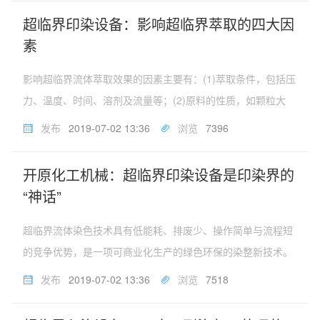
4吨水。少用...
超临界印染设备：影响超临界萃取的四大因
素
影响超临界流体萃取效果的因素主要有：(1)萃取条件，包括压
力、温度、时间、溶剂及流量等；(2)原料的性质，如颗粒大
小、水分含量、细胞破裂及组分的极性等。⑴萃取压力的影响
发布
2019-07-02 13:36
浏览
7396
萃取过程中，SF密度的变化直接影响萃取效果。萃取压力是影
响SF密度的重要...
开原化工机械：超临界印染设备是印染界的
“神话”
超临界流体染色技术具有低能耗、排废少、操作简单与流程短
的竞争优势，是一项可商业化生产的绿色环保的染整新技术。
由于该技术使用的染色设备绝大部分为高压容器，整体成本较
发布
2019-07-02 13:36
浏览
7518
高，因此设计和制造适合超临界CO2流体染色的设备对于该技
术的发展和推广至关重要...