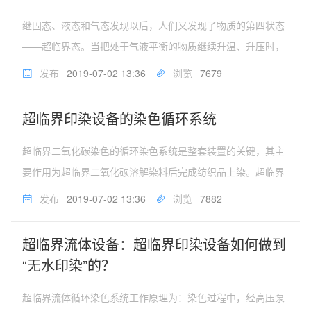
继固态、液态和气态发现以后，人们又发现了物质的第四状态
——超临界态。当把处于气液平衡的物质继续升温、升压时，
热膨胀引起液体密度的减小，而压力的升高又使气相密度变
发布
2019-07-02 13:36
浏览
7679
大，当温度和压力达到某一点时，气液两相的相界消失，成为
一个均相体系，这一点就是该...
超临界印染设备的染色循环系统
超临界二氧化碳染色的循环染色系统是整套装置的关键，其主
要作用为超临界二氧化碳溶解染料后完成纺织品上染。超临界
流体循环染色系统工作原理为：染色过程中，经高压泵加压，
发布
2019-07-02 13:36
浏览
7882
换热器加热后形成超临界二氧化碳流体在染料釜中溶解染料，
随后流入染色釜内进行织物...
超临界流体设备：超临界印染设备如何做到
“无水印染”的？
超临界流体循环染色系统工作原理为：染色过程中，经高压泵