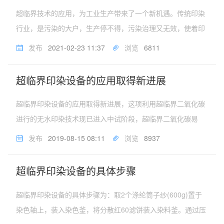
超临界技术的应用，为工业生产带来了一个新机遇。传统印染
行业，是污染的大户，生产停不得，污染治理又无效，使着印
染厂生产成本加大，效率低下。超临界二氧化碳印染设备，是
发布
2021-02-23 11:37
浏览
6811
无水染色，彻底解决了水污染问题并且节约水资源。印染的成
品色泽鲜艳，生产效率高。...
超临界印染设备的应用取得新进展
超临界印染设备的应用取得新进展，这项利用超临界二氧化碳
进行的无水印染技术现已进入中试阶段，超临界二氧化碳易
得、成本低、无污染，无水印染技术的研究成功，将为我国纺
发布
2019-08-15 08:11
浏览
8937
织业快速发展提供强大技术支撑。纺织染整业污染是主要水污
染源之一。传统的染色主要以...
超临界印染设备的具体步骤
超临界印染设备的具体步骤为：取2个涤纶筒子纱(600g)置于
染色轴上，装入染色釜，将分散红60滤饼装入染料釜。通过压