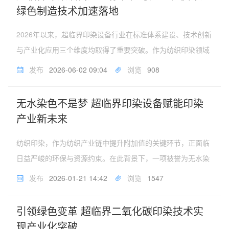
绿色制造技术加速落地
2026年以来，超临界印染设备行业在标准体系建设、技术创新
与产业化应用三个维度均取得了重要突破。作为纺织印染领域
实现无水染色的关键装备，超临界CO₂染色设备正加速从实验
发布
2026-06-02 09:04
浏览
908
室走向规模化工业应用，推动传统高耗水产业向绿色低碳方向
深度转型。标准体系...
无水染色不是梦 超临界印染设备赋能印染
产业新未来
纺织印染，作为纺织产业链中提升附加值的关键环节，正面临
日益严峻的环保与资源约束。在此背景下，一项被誉为无水染
色的颠覆性技术超临界二氧化碳染色，因其能够彻底告别水资
发布
2026-01-21 14:42
浏览
1547
源依赖和化学污染，正受到业界与科研界的空前关注，相关核
心装备的研发与应用成为产...
引领绿色变革 超临界二氧化碳印染技术实
现产业化突破