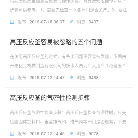
给高压反应釜加氢是重要的操作步骤，需要按规范操作，以下
步骤可供参考。1、需要先检查一下各阀门是否关严。2、要注
意将排气软管指向空旷且空气流通的地方。3、上氢气减压阀
发布
2019-07-18 08:07
浏览
9437
门（注意氢气压力阀的丝口是反丝的）、氮气压力阀。上好
后，要再次用肥皂水检查是...
高压反应釜容易被忽略的五个问题
在使用高压反应釜的时候，有些小问题不容易被发现，下面由
开原化工机械制造有限公司的技术人员为广大用户介绍这五个
常见的问题。1、反应釜杂质层表面，划痕，色，釉瘤，暗
发布
2019-07-12 14:47
浏览
9468
泡，不均匀，线等等。2、反应器焊缝余高过高，从搪玻璃层
表面可看出明显的焊缝余高。...
高压反应釜的气密性检测步骤
高压反应釜气密性检查步骤：高压反应釜检查气密性时，应先
检查固体加料口、釜盖排气阀、进气阀等阀门是否旋紧，不要
过于用力，检查控制器的搅拌开关、调速加热开关调到零后，
发布
2019-07-12 14:45
浏览
9978