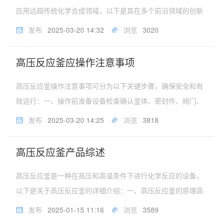
应用远超传统化学合成领域，以下是其在多个前沿领域的创新
应用：一、材料科学领域新型材料合成用于制备纳米材料（如
发布
2025-03-20 14:32
浏览
3020
纳米颗粒、纳米线）、超硬材料（碳化物、氮化物）、高性能
陶瓷及金属氧化物，通过高...
高压反应釜应操作注意事项
高压反应釜操作注意事项可分为以下关键步骤，确保安全和有
效运行：一、操作前准备设备检查确认釜体、密封件、阀门、
压力表、温度计、搅拌系统等部件完好无损。检查压力表和安
发布
2025-03-20 14:25
浏览
3818
全阀是否在检定有效期内。确保泄压装置（如爆破片）符合设
计要求。物料评估明确反应...
高压反应釜产品综述
高压反应釜是一种在高压和高温条件下进行化学反应的设备，
以下是关于高压反应釜的详细介绍：一、高压反应釜的原理高
压反应釜的工作原理是利用高压生产反应环境，促进化学反应
发布
2025-01-15 11:16
浏览
3589
的进行。在高压状态下，气体分子间距较小，反应物的碰撞频