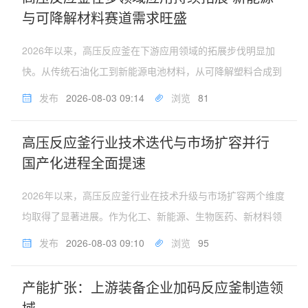
与可降解材料赛道需求旺盛
2026年以来，高压反应釜在下游应用领域的拓展步伐明显加
快。从传统石油化工到新能源电池材料，从可降解塑料合成到
医药中间体生产，高压反应釜凭借高温高压密闭环境下的精准
发布
2026-08-03 09:14
浏览
81
反应控制能力，在多个战略性新兴产业中发挥着日益重要的作
用。新能源领域：氢能与...
高压反应釜行业技术迭代与市场扩容并行
国产化进程全面提速
2026年以来，高压反应釜行业在技术升级与市场扩容两个维度
均取得了显著进展。作为化工、新能源、生物医药、新材料领
域的核心压力容器装备，高压反应釜凭借密闭可控的高温高压
发布
2026-08-03 09:10
浏览
95
反应环境，支撑着各类加氢、聚合、水热合成等关键工艺的落
地。伴随新能源产业爆...
产能扩张：上游装备企业加码反应釜制造领
域