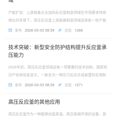
产能扩张：上游装备企业加码反应釜制造领域在市场需求持续
增长的背景下，高压反应釜上游装备制造领域迎来新一轮产能
扩张。2026年1月，国内一家知名的过滤成套装备企业披露了
发布
2026-03-03 08:39
浏览
1266
重大投资计划，拟投入超过5.8亿元建设过滤成套装备产业化三
期项目。根据披露...
技术突破：新型安全防护结构提升反应釜承
压能力
2026年初，高压反应釜领域迎来一项重要的技术创新。国家知
识产权局信息显示，一款名为一种压力反应合成装置的实用新
型专利获得授权，引发业内对于反应釜安全性能提升的广泛关
发布
2026-03-03 08:39
浏览
1271
注。传统高压反应釜在运行过程中面临的核心挑战是如何在提
高反应压力的同时确保...
高压反应釜的其他应用
高压反应釜作为一种能够创造高温、高压极端环境的设备，其