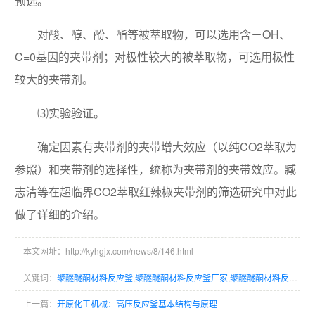
预选。
对酸、醇、酚、酯等被萃取物，可以选用含－OH、
C=0基因的夹带剂；对极性较大的被萃取物，可选用极性
较大的夹带剂。
⑶实验验证。
确定因素有夹带剂的夹带增大效应（以纯CO2萃取为
参照）和夹带剂的选择性，统称为夹带剂的夹带效应。臧
志清等在超临界CO2萃取红辣椒夹带剂的筛选研究中对此
做了详细的介绍。
本文网址：http://kyhgjx.com/news/8/146.html
关键词：
聚醚醚酮材料反应釜
,
聚醚醚酮材料反应釜厂家
,
聚醚醚酮材料反应釜生产商
上一篇：
开原化工机械：高压反应釜基本结构与原理