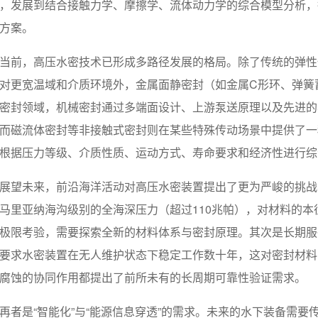
，发展到结合接触力学、摩擦学、流体动力学的综合模型分析，
方案。
当前，高压水密技术已形成多路径发展的格局。除了传统的弹性
对更宽温域和介质环境外，金属面静密封（如金属C形环、弹簧
密封领域，机械密封通过多端面设计、上游泵送原理以及先进的
而磁流体密封等非接触式密封则在某些特殊传动场景中提供了一
根据压力等级、介质性质、运动方式、寿命要求和经济性进行综
展望未来，前沿海洋活动对高压水密装置提出了更为严峻的挑战
马里亚纳海沟级别的全海深压力（超过110兆帕），对材料的
极限考验，需要探索全新的材料体系与密封原理。其次是长期服
要求水密装置在无人维护状态下稳定工作数十年，这对密封材料
腐蚀的协同作用都提出了前所未有的长周期可靠性验证需求。
再者是“智能化”与“能源信息穿透”的需求。未来的水下装备需