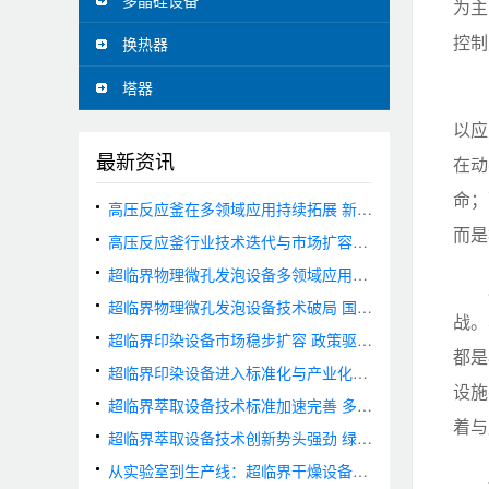
多晶硅设备
为主
控制
换热器
塔器
以应
最新资讯
在动
命；
高压反应釜在多领域应用持续拓展 新能源与可降解材料赛道需求旺盛
而是
高压反应釜行业技术迭代与市场扩容并行 国产化进程全面提速
超临界物理微孔发泡设备多领域应用持续拓展 市场需求加速释放
超临界物理微孔发泡设备技术破局 国产装备实现国际领先
战。
超临界印染设备市场稳步扩容 政策驱动与技术创新双轮并进
都是
超临界印染设备进入标准化与产业化快车道 绿色制造技术加速落地
设施
超临界萃取设备技术标准加速完善 多元应用驱动市场增长
着与
超临界萃取设备技术创新势头强劲 绿色应用场景持续拓宽
从实验室到生产线：超临界干燥设备的应用拓展与未来趋势