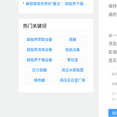
解锁微观世界的“魔法”：超临界干燥技术原理与应用
保持
成的
热门关键词
从一
超临界萃取设备
塔器
涉及
超临界流体设备
造纸设备
实海
超临界干燥设备
等压釜
坚实
压力容器
高压水密装置
本文网
换热器
高压反应釜厂家
关
上
下
相