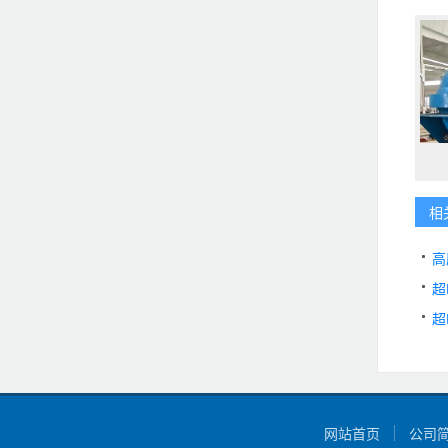
相
高
超
超
网站首页
公司