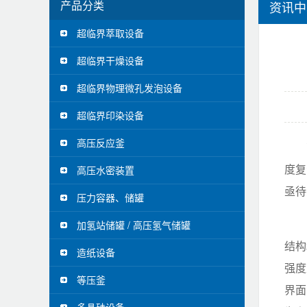
产品分类
资讯中
超临界萃取设备
超临界干燥设备
超临界物理微孔发泡设备
超临界印染设备
高压反应釜
度复
高压水密装置
亟待
压力容器、储罐
加氢站储罐 / 高压氢气储罐
结构
造纸设备
强度
等压釜
界面