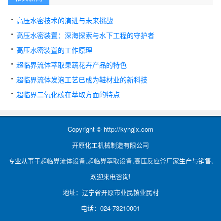
高压水密技术的演进与未来挑战
高压水密装置：深海探索与水下工程的守护者
高压水密装置的工作原理
超临界流体萃取果蔬花卉产品的特色
超临界流体发泡工艺已成为鞋材业的新科技
超临界二氧化碳在萃取方面的特点
Copyright © http://kyhgjx.com
开原化工机械制造有限公司
专业从事于
超临界流体设备
,
超临界萃取设备
,
高压反应釜厂家
生产与销售,
欢迎来电咨询!
地址：辽宁省开原市业民镇业民村
电话：024-73210001