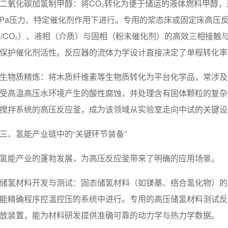
二氧化碳加氢制甲醇：将CO₂转化为便于储运的液体燃料甲醇，
MPa压力、特定催化剂作用下进行。专用的浆态床或固定床高压
₂/CO₂）、液相（介质）与固相（粉末催化剂）的高效三相接
保护催化剂活性。反应器的流体力学设计直接决定了单程转化率
生物质精炼：将木质纤维素等生物质转化为平台化学品，常涉及
受高温高压水环境产生的酸性腐蚀，并处理含有固体颗粒的复杂
搅拌系统的高压反应釜，成为该领域从实验室走向中试的关键设
三、氢能产业链中的“关键环节装备”
氢能产业的蓬勃发展，为高压反应釜带来了明确的应用场景。
储氢材料开发与测试：固态储氢材料（如镁基、络合氢化物）的
能精确程序控温控压的系统中进行。专用的高压储氢材料测试反
放装置，能为材料研发提供准确可靠的动力学与热力学数据。