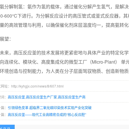
氨分解制氢：氨作为氢的载体，通过催化分解产生氢气，是解决
00-600°C下进行。为分解反应设计的高压管式或釜式反应器
量的高效管理与利用，以确保催化剂床层温度均一，提高氨转化
展望：
未来，高压反应釜的技术发展将更紧密地与具体产业的特定化学
向连续化、模块化、高度集成化的微型工厂（Micro-Plant）
环境创造与控制能力，为人类在分子层面驾驭物质、创造新物质
址：http://kyhgjx.com/news/8/607.html
键词：
高压反应釜
,
高压反应釜生产厂家
,
高压反应釜生产商
一篇：
引领绿色变革 超临界二氧化碳印染技术实现产业化突破
一篇：
高压反应釜——现代工业高精密合成的“核心反应腔”
关产品