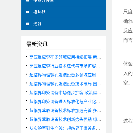
多晶硅设备
尺度
换热器
确混
塔器
反应
而言
最新资讯
高压反应釜在多领域应用持续拓展 新能源与可降解材料赛道需求旺盛
体聚
高压反应釜行业技术迭代与市场扩容并行 国产化进程全面提速
入的
超临界物理微孔发泡设备多领域应用持续拓展 市场需求加速释放
空、
超临界物理微孔发泡设备技术破局 国产装备实现国际领先
超临界印染设备市场稳步扩容 政策驱动与技术创新双轮并进
超临界印染设备进入标准化与产业化快车道 绿色制造技术加速落地
超临界萃取设备技术标准加速完善 多元应用驱动市场增长
超临界萃取设备技术创新势头强劲 绿色应用场景持续拓宽
过程
从实验室到生产线：超临界干燥设备的应用拓展与未来趋势