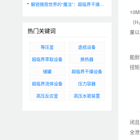
解锁微观世界的“魔法”：超临界干燥技术原理与应用
10
（H
热门关键词
量以
等压釜
造纸设备
能耐
超临界萃取设备
换热器
扭矩
储罐
超临界干燥设备
超临界流体设备
压力容器
高压反应釜
高压水密装置
闭且
全泄