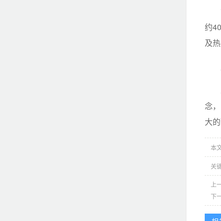
约4
及热
念，
大的
本文网
关
上
下
相