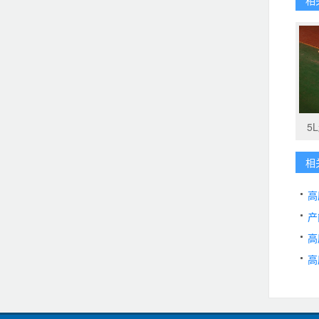
5
相
高
产
高
高