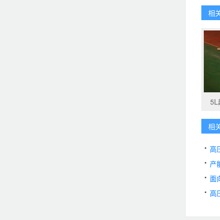
相
5
相
高
产
面
高