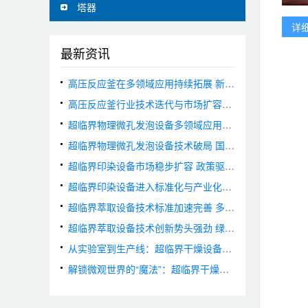
塔器
详
最新资讯
高压反应釜在多领域应用持续拓展 新能源与可降解材料赛道需求旺盛
高压反应釜行业技术迭代与市场扩容并行 国产化进程全面提速
超临界物理微孔发泡设备多领域应用持续拓展 市场需求加速释放
超临界物理微孔发泡设备技术破局 国产装备实现国际领先
超临界印染设备市场稳步扩容 政策驱动与技术创新双轮并进
超临界印染设备进入标准化与产业化快车道 绿色制造技术加速落地
超临界萃取设备技术标准加速完善 多元应用驱动市场增长
超临界萃取设备技术创新势头强劲 绿色应用场景持续拓宽
从实验室到生产线：超临界干燥设备的应用拓展与未来趋势
解锁微观世界的“魔法”：超临界干燥技术原理与应用