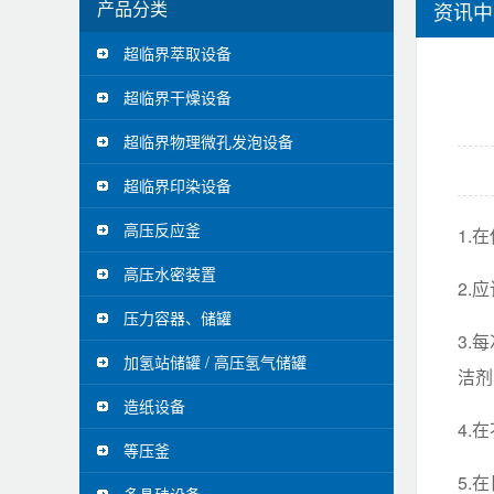
产品分类
资讯中
超临界萃取设备
超临界干燥设备
超临界物理微孔发泡设备
超临界印染设备
高压反应釜
1.
高压水密装置
2.
压力容器、储罐
3.
加氢站储罐 / 高压氢气储罐
洁剂
造纸设备
4.
等压釜
5.