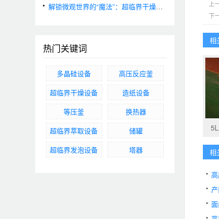
上
解锁微观世界的“魔法”：超临界干燥技术原理与应用
下
相
热门关键词
多晶硅设备
高压反应釜
超临界干燥设备
造纸设备
等压釜
换热器
5
超临界萃取设备
储罐
超临界发泡设备
塔器
相
高
产
面
高