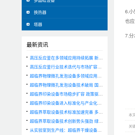
多晶硅设备
6.
换热器
也应
塔器
7.
最新资讯
高压反应釜在多领域应用持续拓展 新能源与可降解材料赛道需求旺盛
高压反应釜行业技术迭代与市场扩容并行 国产化进程全面提速
超临界物理微孔发泡设备多领域应用持续拓展 市场需求加速释放
超临界物理微孔发泡设备技术破局 国产装备实现国际领先
超临界印染设备市场稳步扩容 政策驱动与技术创新双轮并进
超临界印染设备进入标准化与产业化快车道 绿色制造技术加速落地
超临界萃取设备技术标准加速完善 多元应用驱动市场增长
本文网
超临界萃取设备技术创新势头强劲 绿色应用场景持续拓宽
关
从实验室到生产线：超临界干燥设备的应用拓展与未来趋势