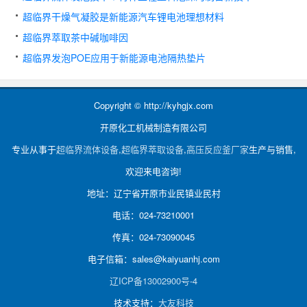
超临界干燥气凝胶是新能源汽车锂电池理想材料
超临界萃取茶中碱咖啡因
超临界发泡POE应用于新能源电池隔热垫片
Copyright © http://kyhgjx.com
开原化工机械制造有限公司
专业从事于
超临界流体设备
,
超临界萃取设备
,
高压反应釜厂家
生产与销售,
欢迎来电咨询!
地址：辽宁省开原市业民镇业民村
电话：024-73210001
传真：024-73090045
电子信箱：sales@kaiyuanhj.com
辽ICP备13002900号-4
技术支持：
大友科技